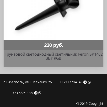
220 руб.
Грунтовой светодиодный светильник Feron SP1402
3Вт RGB
г.Тирасполь, ул. Шевченко 26
+37377794548
+37377750999
© 2019 Copyright